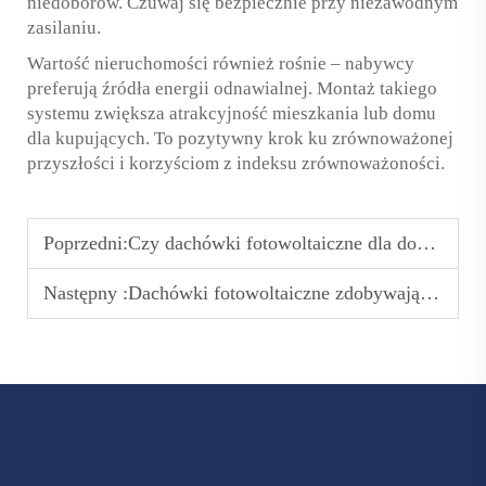
niedoborów. Czuwaj się bezpiecznie przy niezawodnym
zasilaniu.
Wartość nieruchomości również rośnie – nabywcy
preferują źródła energii odnawialnej. Montaż takiego
systemu zwiększa atrakcyjność mieszkania lub domu
dla kupujących. To pozytywny krok ku zrównoważonej
przyszłości i korzyściom z indeksu zrównoważoności.
Poprzedni:
Czy dachówki fotowoltaiczne dla domów są naprawdę opłacalne dla przeciętnych rodzin?
Następny :
Dachówki fotowoltaiczne zdobywają udział w rynku, ponieważ właściciele domów poszukują alternatywnych rozwiązań energetycznych