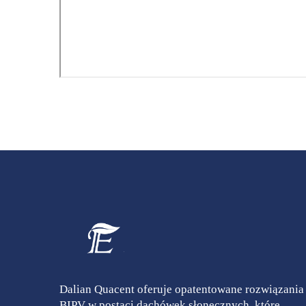
Dalian Quacent oferuje opatentowane rozwiązania
BIPV w postaci dachówek słonecznych, które