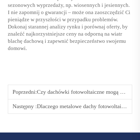
sezonowych wyprzedaży, np. wiosennych i jesiennych.
I nie zapomnij o gwarancji – może ona zaoszczędzić Ci
pieniądze w przyszłości w przypadku problemów.
Dokonaj starannej analizy rynku i porównaj oferty, by
znaleźć najkorzystniejsze ceny na odporną na wiatr
blachę dachową i zapewnić bezpieczeństwo swojemu
domowi.
Poprzedni:
Czy dachówki fotowoltaiczne mogą się zapalić lub spłonąć? Wyjaśnienie bezpieczeństwa dachówek fotowoltaicznych
Następny :
Dlaczego metalowe dachy fotowoltaiczne są preferowanym rozwiązaniem dla budynków oszczędzających energię?