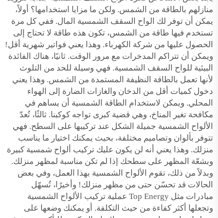
منازلهم بالطاقة من الشمس. ولكن ما مزايا استخدامها؟ أولاً،
يمكن أن توفر لك الواح السقف الشمسية المال. ففي كل مرة
تستخدم فيها طاقة من الشمس، تكون هذه طاقة لا تحتاج إلى
الحصول عليها من شركة الكهرباء. وهذا يعني فواتير شهرية أقل!
ويمكن أن تتراكم المدخرات مع مرور الوقت. ثانيًا، هناك الفائدة
البيئية للواح السقف الشمسية. فهي وسيلة للحد من التلوث
لأنها تعمل بالطاقة النظيفة المستمدة من الشمس. وهذا يعني
دخول كميات أقل من الدخان والغازات الضارة إلى الهواء
المحلي. ويمكن لاستخدام الطاقة الشمسية أن يساهم في
مكافحة تغير المناخ، وهي قضية كبرى تواجه كوكبنا. ثالثًا، تُعدّ
الألواح الشمسية جميلة الشكل عند تركيبها على السطح. فهي
تتوفر بألوان وتصاميم مختلفة، بحيث يمكنك اختيار ما يناسب
منزلك. وهذا يعني أنه لن يكون عليك تركيب ألواح شمسية كبيرة
وبشعّة المظهر على سطحك إذا لم تكن مناسبة لمظهر منزلك.
وبدلاً من ذلك، تقوم الألواح الشمسية بهذا العمل، وفي بعض
الحالات قد تحسّن حتى من مظهر منزلك! وأخيرًا، تُسهّل
مبادرات مثل Top Energy عملية تركيب الألواح الشمسية
وتجعلها أكثر كفاءة من حيث التكلفة. أو يمكنك وضعها على