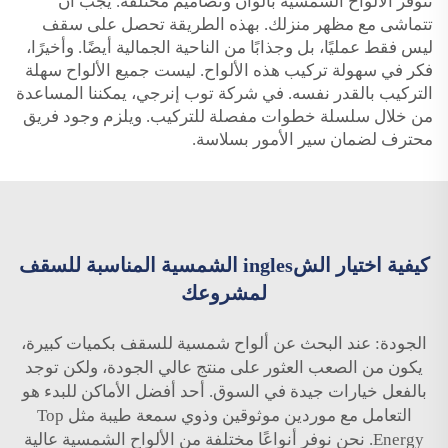
تتوفر الألواح الشمسية بألوان وتصاميم مختلفة. يجب أن
تتماشى مع مظهر منزلك. بهذه الطريقة تحصل على سقف
ليس فقط عمليًا، بل وجذابًا من الناحية الجمالية أيضًا. وأخيرًا،
فكر في سهولة تركيب هذه الألواح. ليست جميع الألواح سهلة
التركيب بالقدر نفسه. في شركة توب إنرجي، يمكننا المساعدة
من خلال سلسلة خطوات مفصلة للتركيب. ويلزم وجود فريق
محترف لضمان سير الأمور بسلاسة.
كيفية اختيار الشingles الشمسية المناسبة للسقف
لمشروعك
الجودة: عند البحث عن ألواح شمسية للسقف بكميات كبيرة،
يكون من الصعب العثور على منتج عالي الجودة، ولكن توجد
بالفعل خيارات جيدة في السوق. أحد أفضل الأماكن للبدء هو
التعامل مع موردين موثوقين وذوي سمعة طيبة مثل Top
Energy. نحن نوفر أنواعًا مختلفة من الألواح الشمسية عالية