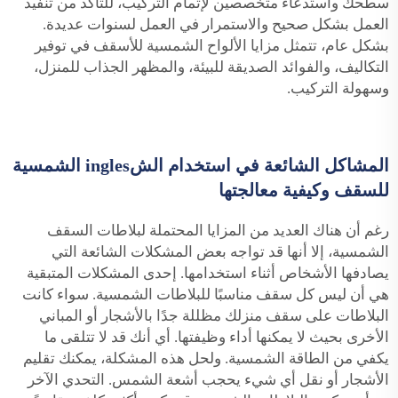
سطحك واستدعاء متخصصين لإتمام التركيب، للتأكد من تنفيذ
العمل بشكل صحيح والاستمرار في العمل لسنوات عديدة.
بشكل عام، تتمثل مزايا الألواح الشمسية للأسقف في توفير
التكاليف، والفوائد الصديقة للبيئة، والمظهر الجذاب للمنزل،
وسهولة التركيب.
المشاكل الشائعة في استخدام الشingles الشمسية
للسقف وكيفية معالجتها
رغم أن هناك العديد من المزايا المحتملة لبلاطات السقف
الشمسية، إلا أنها قد تواجه بعض المشكلات الشائعة التي
يصادفها الأشخاص أثناء استخدامها. إحدى المشكلات المتبقية
هي أن ليس كل سقف مناسبًا للبلاطات الشمسية. سواء كانت
البلاطات على سقف منزلك مظللة جدًا بالأشجار أو المباني
الأخرى بحيث لا يمكنها أداء وظيفتها. أي أنك قد لا تتلقى ما
يكفي من الطاقة الشمسية. ولحل هذه المشكلة، يمكنك تقليم
الأشجار أو نقل أي شيء يحجب أشعة الشمس. التحدي الآخر