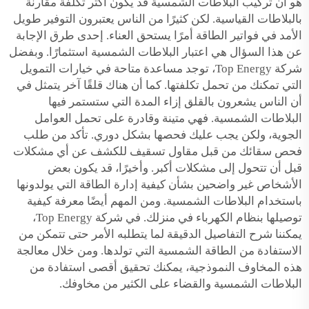
هو أن تركيب البلاطات الشمسية قد يكون أكثر تكلفة مقارنةً
بالبلاطات القياسية. لكن كثيرًا من الناس يعتبرون التوفير طويل
الأمد في فواتير الطاقة أمرًا يستحق العناء. إحدى طرق الإجابة
عن هذا السؤال هي اعتبار البلاطات الشمسية استثمارًا. وبفضل
شركة Top Energy، توجد مساعدة متاحة في خيارات التمويل
التي تمكنك من تحمل تكلفتها. كما أن هناك قلقًا آخر يتمثل في
أن الناس يشعرون بالقلق إزاء المدة التي ستستمر فيها
البلاطات الشمسية. فهي متينة وقادرة على تحمل العوامل
الجوية، ولكن يجب عليك فحصها بشكل دوري. تأكد من طلب
فحص سقائك من قبل مقاول تسقيف للكشف عن أي مشكلات
قبل أن تتحول إلى مشكلات أكبر. وأخيرًا، قد يكون بعض
الأشخاص غير واضحين بشأن كيفية إدارة الطاقة التي يولدونها
باستخدام البلاطات الشمسية. ومن المهم أيضًا معرفة كيفية
توصيلها بنظام الكهرباء في منزلك. في شركة Top Energy،
يمكننا شرح التفاصيل الدقيقة لما يتطلبه الأمر حتى تتمكن من
الاستفادة من الطاقة الشمسية التي تولدها. ومن خلال معالجة
هذه المخاوف النموذجية، يمكنك تحقيق أقصى استفادة من
البلاطات الشمسية والقضاء على الكثير من مخاوفك.