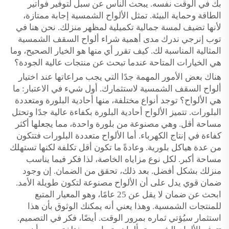
بك في الوقت نفسه. يبحث الناس عن سبل لتوفير فواتير
الطاقة وحماية البيئة. تمثل الألواح الشمسية إجابة ممتازة،
لأنها تضيف لمسة جمالية تكميلية لمظهر منزلك. نحن هنا في
توب إنرجي ندرك مدى أهمية شراء ألواح السقف الشمسية
المثالية المناسبة لك. كيف تقرر أي منها هو الخيار الصحيح، وما
هي الخيارات المتاحة عندما تبحث عن منتجات عالية الجودة؟
هناك بعض الأمور المهمة جدًا التي يجب مراعاتها عند اختيار
ألواح السقف الشمسية لاستثمارك. أول شيء في الاعتبار: ما
هي الألواح؟ توجد أنواع مختلفة، منها أحادية البلورة ومتعددة
البلورات. تتميز الألواح أحادية البلورة بكفاءة عالية جدًا وتحتل
مساحة أقل. وهي مصنوعة من بلورة واحدة، مما يجعلها أكثر
كفاءة في إنتاج الكهرباء. أما الألواح متعددة البلورات فتتكون
من عدة هياكل بلورية. وعادةً ما تكون أقل تكلفة لكنها تستهلك
مساحة أكبر. لكل نوع مزاياه الخاصة، لذا فكر فيما يناسب
منزلك بشكل أفضل. بعد ذلك، تحقق من الضمان. إن وجود
ضمان قوي يدل على أن الألواح مصنوعة لتكون طويلة الأمد.
ابحث عن ضمان لا يقل عن 25 عامًا، وهو المعيار المتبع
للمنتجات الشمسية. وهذا يعني أنه يمكنك الوثوق بأن هذا
استثمار سيُؤتي ثماره بمرور الوقت. أيضًا، فكر في التصميم.