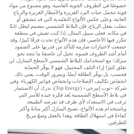
خصوصًا في الظروف الجوية القاسية. وهو مصنوع من مواد
قوية تتحمل حبات البرد الغزيرة والأمطار الغزيرة والرياح
العاتية. وعلى عكس الألواح التقليدية التي قد تتشقق أو
تنفلت بفعل الرياح، فإن البلاط الشمسي مصمم ليظل ثابتًا
في مكانه. فعلى سبيل المثال، إذا كنت تعيش في منطقة
تتكرر فيها الأعاصير، فإن هذه الألواح تحدث فرقًا كبيرًا. وقد
خضعت لاختبارات صارمة للتأكد من قدرتها على الصمود
أمام أشد الظروف قسوة. تخيل أن عاصفةً ما تتجه نحو
منزلك؛ مع استخدامك للبلاط الشمسي لأسطح المنازل، لن
تقلق كثيرًا إزاء التلف المحتمل. فهو لا يوفّر الحماية
فحسب، بل يوفّر الطاقة أيضًا. وبمرور الوقت، يعني ذلك
انخفاض تكاليف الإصلاحات وانخفاض فواتير الكهرباء. وفي
شركة «توب إنيرجي» (Top Energy)، ندرك أن الاستثمار
في بلاط الأسطح الشمسية يُعد فكرة جيدة للأسر التي
ترغب في الاستعداد لأي ظرف قد تفرضه الطبيعة.
وباستخدام هذه الألواح، تصبح المنازل أكثر متانةً وأكثر
كفاءةً في استهلاك الطاقة. وهذا بالفعل وضعٌ مربحٌ
للطرفين.