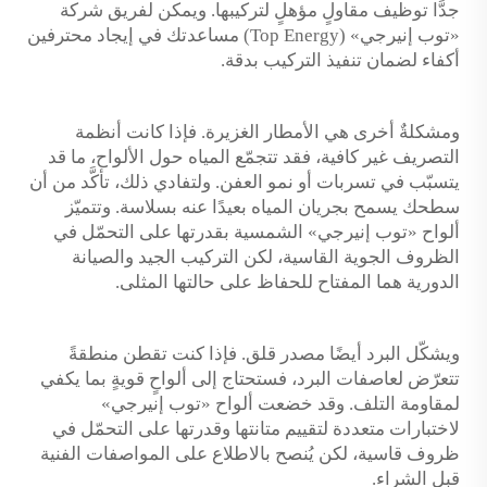
جدًّا توظيف مقاولٍ مؤهلٍ لتركيبها. ويمكن لفريق شركة
«توب إنيرجي» (Top Energy) مساعدتك في إيجاد محترفين
أكفاء لضمان تنفيذ التركيب بدقة.
ومشكلةٌ أخرى هي الأمطار الغزيرة. فإذا كانت أنظمة
التصريف غير كافية، فقد تتجمّع المياه حول الألواح، ما قد
يتسبّب في تسربات أو نمو العفن. ولتفادي ذلك، تأكَّد من أن
سطحك يسمح بجريان المياه بعيدًا عنه بسلاسة. وتتميّز
ألواح «توب إنيرجي» الشمسية بقدرتها على التحمّل في
الظروف الجوية القاسية، لكن التركيب الجيد والصيانة
الدورية هما المفتاح للحفاظ على حالتها المثلى.
ويشكّل البرد أيضًا مصدر قلق. فإذا كنت تقطن منطقةً
تتعرّض لعاصفات البرد، فستحتاج إلى ألواحٍ قويةٍ بما يكفي
لمقاومة التلف. وقد خضعت ألواح «توب إنيرجي»
لاختبارات متعددة لتقييم متانتها وقدرتها على التحمّل في
ظروف قاسية، لكن يُنصح بالاطلاع على المواصفات الفنية
قبل الشراء.