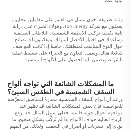
نيابةً عنك.
وثمة طريقة أخرى تتمثل في العثور على مقاولين محليين
يعملون مع شركة Top Energy. وهؤلاء الخبراء على دراية
تامة بكيفية تركيب الأنظمة الشمسية.
البلاطات السقفية
وساعدك في اختيار الأفضل لمنزلك. ويقدّمون لك نصائحٍ
حول النوع المناسب لمنطقتك، خاصةً إذا كانت العواصف
شائعةً هناك. ويعمل التعاون مع الخبراء على تبسيط عملية
الشراء، ويضمن لك الحصول على الألواح المناسبة.
ما المشكلات الشائعة التي تواجه ألواح
السقف الشمسية في الطقس السيئ؟
ورغم أن ألواح السقف الشمسية ممتازةٌ للمناطق المعرَّضة
للعواصف، فإن بعض المشكلات الشائعة قد تظهر عند
مواجهة أحوال جوية قاسية. فعلى سبيل المثال، قد ترفع
الرياح العالية حواف الألواح إذا لم تُركَّب بشكلٍ صحيح، ما
يؤدي إلى تسربات أو أضرار في السقف. ولذلك، من المهم