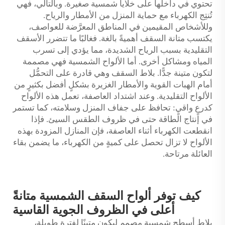
تحتوي في داخلها على خلايا شمسية صغيرة. وبالتالي، فهي
تُنتِج الكهرباء مع حماية المنزل من الأمطار والرياح.
وللأشخاص المقيمين في المناطق المعرَّضة للعواصف،
يكتسب متانة السقف أهميةً بالغة. فغالبًا ما تتضرر الأسقف
التقليدية بسبب الرياح الشديدة، مما يؤدي إلى تسرب
المياه ومشاكل أخرى. أما الألواح الشمسية فهي مصممة
لتكون متينة جدًّا.
بلاط السقف
وهي قادرة على التحمُّل
أمام الهبات القوية والأمطار الغزيرة بشكلٍ أفضل بكثيرٍ من
الألواح التقليدية. وعند اشتداد العاصفة، تعمل هذه الألواح
كدرعٍ واقيٍ: تحافظ على جفاف المنزل وسلامته، كما تستمر
في إنتاج الطاقة حتى في ظروف الطقس السيئ. فإذا
انقطعت الكهرباء أثناء العاصفة، فإن المنازل المزودة بهذه
الألواح لا تزال تحصل على كميةٍ من الكهرباء، ما يضمن بقاء
العائلة مرتاحة.
كيف توفر ألواح السقف الشمسية متانةً
أعلى في الظروف الجوية القاسية
بلاط أسطح شمسية مصمم ليكون متينًا لفترة طويلة،