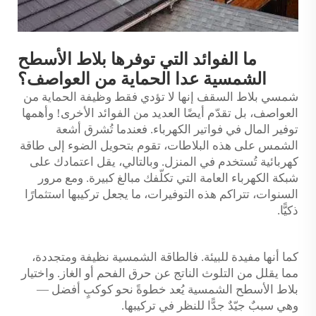
ما الفوائد التي توفرها بلاط الأسطح
الشمسية عدا الحماية من العواصف؟
شمسي
بلاط السقف
إنها لا تؤدي فقط وظيفة الحماية من
العواصف، بل تقدّم أيضًا العديد من الفوائد الأخرى! وأهمها
توفير المال في فواتير الكهرباء. فعندما تُشرق أشعة
الشمس على هذه البلاطات، تقوم بتحويل الضوء إلى طاقة
كهربائية تُستخدم في المنزل. وبالتالي، يقل اعتمادك على
شبكة الكهرباء العامة التي تكلّفك مبالغ كبيرة. ومع مرور
السنوات، تتراكم هذه التوفيرات، ما يجعل تركيبها استثمارًا
ذكيًّا.
كما أنها مفيدة للبيئة. فالطاقة الشمسية نظيفة ومتجددة،
مما يقلل من التلوث الناتج عن حرق الفحم أو الغاز. واختيار
بلاط الأسطح الشمسية يُعد خطوةً نحو كوكبٍ أفضل —
وهي سببٌ جيّدٌ جدًّا للنظر في تركيبها.