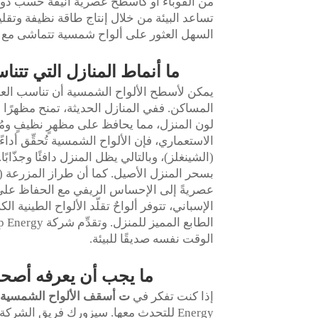
من القوباء أو كأسطح عصرية أنيقة حسب ذوقك. 
السهل العثور على ألواح شمسية تتماشى مع ت
ما أنماط المنازل التي تت
يمكن لأسطح الألواح الشمسية أن تناسب العد
المساكن. ففي المنازل الحديثة، تمنح مظهرًا أني
لون المنزل، مما يحافظ على مظهرٍ نظيفٍ ومُلمَ
الاستعماري، فإن الألواح الشمسية تُحقِّق أداءً م
(الشينغلز)، وبالتالي يظل المنزل دافئًا وجذّاب
عصريةً إلى الإحساس الريفي مع الحفاظ على ا
الإسباني، تتوفر ألواحٌ تقلّد الألواح الطينية
الوقت نفسه صديقًا للبيئة.
ما يجب أن يعرفه أصحا
إذا كنت تفكر في
ت
أسقف الألواح الشمسية
Energy للتحدث معها. سيزورك فريق الش