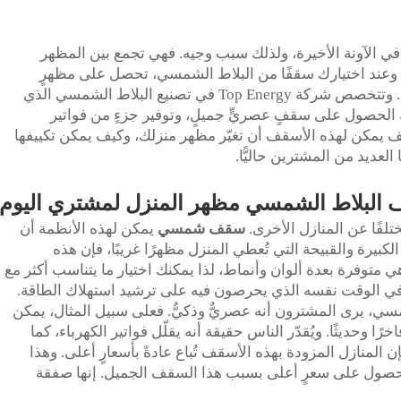
ي الآونة الأخيرة، ولذلك سبب وجيه. فهي تجمع بين المظهر
 وعند اختيارك سقفًا من البلاط الشمسي، تحصل على مظهرٍ
عصريٍّ أنيقٍ، كما تساهم في حماية البيئة قليلًا. وتتخصص شركة Top Energy في تصنيع البلاط الشمسي الذي
 الحصول على سقفٍ عصريٍّ جميلٍ، وتوفير جزءٍ من فواتير
ف يمكن لهذه الأسقف أن تغيّر مظهر منزلك، وكيف يمكن تكييفها
لعديد من المشترين حاليًّا.
 البلاط الشمسي مظهر المنزل لمشتري اليوم
مختلفًا عن المنازل الأخرى.
سقف شمسي
يمكن لهذه الأنظمة أن
بيرة والقبيحة التي تُعطي المنزل مظهرًا غريبًا، فإن هذه
 متوفرة بعدة ألوان وأنماط، لذا يمكنك اختيار ما يتناسب أكثر مع
في الوقت نفسه الذي يحرصون فيه على ترشيد استهلاك الطاقة.
مسي، يرى المشترون أنه عصريٌّ وذكيٌّ. فعلى سبيل المثال، يمكن
 وحديثًا. ويُقدّر الناس حقيقة أنه يقلّل فواتير الكهرباء، كما
فإن المنازل المزودة بهذه الأسقف تُباع عادةً بأسعارٍ أعلى. وهذا
ك الحصول على سعرٍ أعلى بسبب هذا السقف الجميل. إنها صفقة