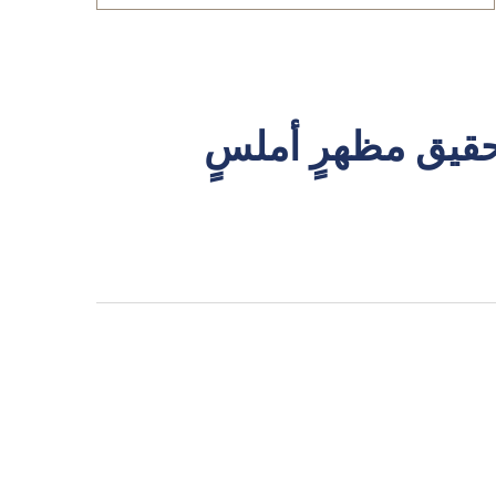
قيق مظهرٍ أملسٍ