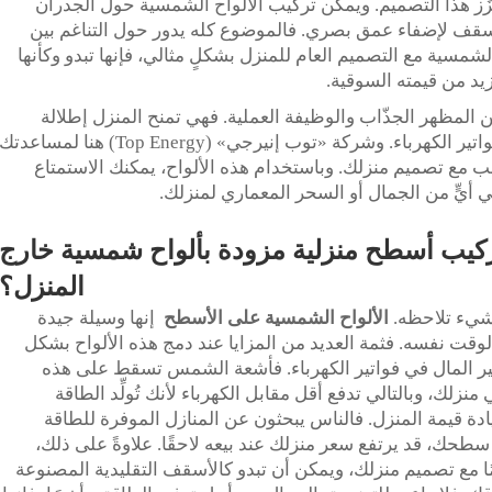
ِّز هذا التصميم. ويمكن تركيب الألواح الشمسية حول الجدران
 السقف لإضفاء عمق بصري. فالموضوع كله يدور حول التناغم بين
شمسية مع التصميم العام للمنزل بشكلٍ مثالي، فإنها تبدو وكأنها
يزيد من قيمته السوقية.
ن المظهر الجذّاب والوظيفة العملية. فهي تمنح المنزل إطلالة
مذهلةً في الوقت الذي توفر فيه المال على فواتير الكهرباء. وشركة «توب إنيرجي» (Top Energy) هنا لمساعدتك
سب مع تصميم منزلك. وباستخدام هذه الألواح، يمكنك الاستمتاع
يٍّ من الجمال أو السحر المعماري لمنزلك.
 تركيب أسطح منزلية مزودة بألواح شمسية خارج
المنزل؟
 شيء تلاحظه.
الألواح الشمسية على الأسطح
إنها وسيلة جيدة
لوقت نفسه. فثمة العديد من المزايا عند دمج هذه الألواح بشكل
وفير المال في فواتير الكهرباء. فأشعة الشمس تسقط على هذه
زلك، وبالتالي تدفع أقل مقابل الكهرباء لأنك تُولِّد الطاقة
دة قيمة المنزل. فالناس يبحثون عن المنازل الموفرة للطاقة
طحك، قد يرتفع سعر منزلك عند بيعه لاحقًا. علاوةً على ذلك،
ًا مع تصميم منزلك، ويمكن أن تبدو كالأسقف التقليدية المصنوعة