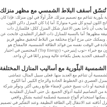
تُنسّق أسقف البلاط الشمسي مع مظهر منزلك
ة تتناغم مع تصميم منزلك. فكِّر أولًا في لون منزلك: فإذا كان
تح اللون ليبدو كل شيء متوازنًا. أما إذا كان المنزل داكن اللون،
ا يجب أن تأخذَ بعين الاعتبار شكل المنزل ككل: فللمنازل ذات
أنيقة مظهرها؛ أما بالنسبة للمنازل ذات الطراز التقليدي، فابحث عن
ف. ويمكنك حتى مزج أنواع مختلفة من البلاط لتحقيق مظهرٍ فريدٍ
فادة في الوقت نفسه من فوائد الطاقة الشمسية. فالمفتاح هو
اختيار الحل الأنسب لموقعك. ويساعدك التعاون مع خبراء «توب إينيرجي» (Top Energy) المختصين في اختيار
قف الجديد يعمل بكفاءة عالية ويبدو رائعًا في آنٍ واحد.
لشمسية البلّورية مع أساليب المنازل المختلفة
لشمسية أن تتناغم مع العديد منها. فعلى سبيل المثال، تتماشى
لمنزل العصري ذي الخطوط الحادة والزجاج الكبير. أما الكوخ
 مُنحنية أو ذات نسيج خشن لإضفاء طابع ريفي أكثر. وتوفّر شركة
Top) مجموعة متنوعة من التصاميم لتلبية أذواق الجميع. بل حتى المنازل التقليدية
 يمكنها استخدام ألواح شمسية مُصمَّمة لتشبه بشكلٍ واقعي
منزل أناقته عند الانتقال إلى الطاقة النظيفة. وعند التفكير في تصميم