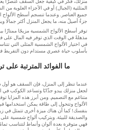
منزلك، فكّر في كيفية جعل السقف عنصرًا يعز
المثلثية (الجبال) أو في الأجزاء العلوية من
جميع العناصر. وعندما تنسجم أسطح الألواح ال
جزءٌ أصيلٌ منه، ما يجعل المنزل أكثر جمالًا و
توفر أسطح الألواح الشمسية مزيجًا ممتازًا بي
في اختيار الألواح الشمسية المثلى التي تتنا
بأسلوب حياة عصري مستدام دون التفريط في أ
ما الفوائد المترتبة على
عندما تنظر إلى المنزل، فإن السقف هو أول
لجعل منزلك يبدو جذّابًا وتساعد الكوكب في ا
متناغم مع التصميم. ومن أبرز هذه المزايا ت
الألواح وتتحول إلى طاقة يمكن استخدامها في من
بنفسك! كما أن هناك ميزة أخرى تتمثل في زيا
والصديقة للبيئة. وبتركيب ألواح شمسية على س
فهي متوفرة بعدة ألوان وأنماط لتتناسب تمام