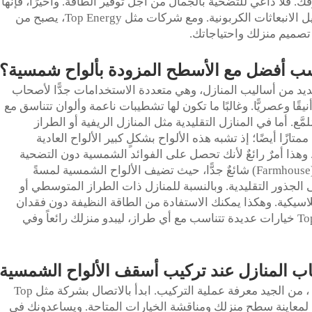
فلا داعي للتضحية بالجمال من أجل توفير الطاقة. وأخيرًا، فإنها
تساعد البيئة من خلال إنتاج طاقة نظيفة وتقليل الانبعاثات الكربونية. ومع شركات مثل Top Energy، يصبح من
صميم منزلك واحتياجاتك.
ناسب أفضل مع الأسطح المزودة بألواح شمسية؟
يد من أساليب المنازل، وهي متعددة الاستخدامات جدًّا لأصحاب
قًا وعصريًّا. وغالبًا ما تكون لها تشطيبات ناعمة وألوان تتناسق مع
ّع. أما في المنازل التقليدية مثل المنازل الريفية أو الطراز
متازًا أيضًا؛ إذ تشبه هذه الألواح بشكلٍ كبير الألواح العادية
ًا. وهذا أمرٌ رائعٌ لأنك تحصل على الفوائد الشمسية دون التضحية
بسحر المنزل الأصيل. كما أن طراز المزرعة (Farmhouse) شائعٌ جدًّا، حيث تضيف الألواح الشمسية لمسةً
لجذور التقليدية. وبالنسبة للمنازل ذات الطراز المتوسطي أو
 الكلاسيكية. وهكذا يمكنك الاستفادة من الطاقة النظيفة دون فقدان
الطابع المميز للمنزل. وتقدِّم شركة Top Energy خيارات عديدة تتناسب مع أي طراز، ليبدو منزلك رائعاً وفي
ب المنازل عند تركيب أسقف الألواح الشمسية
، من الجيد معرفة عملية التركيب. ابدأ بالاتصال بشركة مثل Top
ركة لمعاينة سطح منزلك ومناقشة الخيارات المتاحة. ويساعدونك في