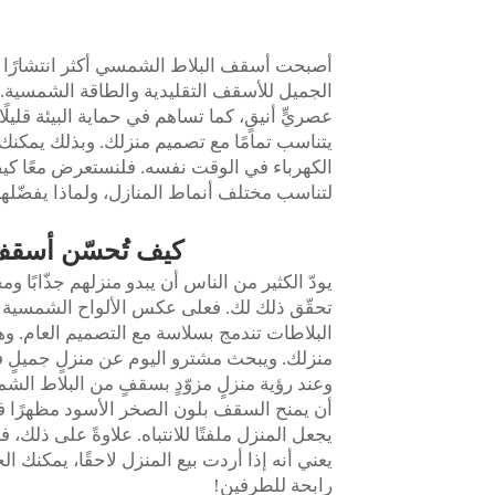
أصبحت أسقف البلاط الشمسي أكثر انتشارًا ف
الجميل للأسقف التقليدية والطاقة الشمسية.
يتناسب تمامًا مع تصميم منزلك. وبذلك يمكنك
الكهرباء في الوقت نفسه. فلنستعرض معًا كي
لتناسب مختلف أنماط المنازل، ولماذا يفضّلها ا
كيف تُحسّن أسقف
يودّ الكثير من الناس أن يبدو منزلهم جذّابًا و
تحقّق ذلك لك. فعلى عكس الألواح الشمسية الك
البلاطات تندمج بسلاسة مع التصميم العام. وهي
منزلك. ويبحث مشترو اليوم عن منزلٍ جميلٍ 
وعند رؤية منزلٍ مزوّدٍ بسقفٍ من البلاط الش
أن يمنح السقف بلون الصخر الأسود مظهرًا فاخرًا
يجعل المنزل ملفتًا للانتباه. علاوةً على ذلك، 
يعني أنه إذا أردت بيع المنزل لاحقًا، يمكن
رابحة للطرفين!