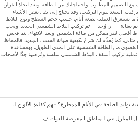
مع التصميم المطلوب واحتياجاتك من الطاقة. وبعد اتخاذ القرار،
التركيب. استعد ليوم التركيب، وقد تحتاج إلى نقل بعض الأشياء
دةً ما تستغرق العملية بضعة أيام، حسب حجم السطح ونوع البلاط
يم بعناية — إن وُجد — ثم تركيب البلاط الشمسي الجديد. ويجب
اط أقصى قدر ممكن من طاقة الشمس. وبعد الانتهاء، يتم فحص
ثالي. كما يُقدَّم لك شرحٌ لكيفية صيانة السقف الجديد. فالحفاظ
ادة القصوى من الطاقة الشمسية على المدى الطويل. وبمساعدة
Top ، يمكن أن تكون عملية تركيب أسقف البلاط الشمسي سلسة ومُرضية جدًّا لأصحاب
قة في الأيام الممطرة؟ فهم كفاءة الألواح الشمسية في جميع الظروف الجوية
 للمنازل في المناطق المعرضة للعواصف