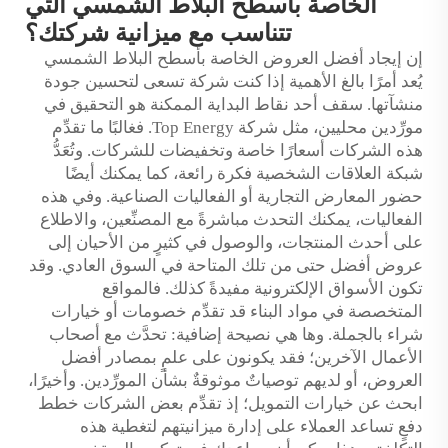
الخاصة بأسطح البلاط الشمسي التي
تتناسب مع ميزانية شركتك؟
إن إيجاد أفضل العروض الخاصة بأسطح البلاط الشمسي
يُعد أمرًا بالغ الأهمية إذا كنت شركة تسعى لتحسين جودة
منشآتها.
سقف
أحد نقاط البداية الممكنة هو التحقيق في
مورِّدين محليين، مثل شركة Top Energy. فغالبًا ما تقدِّم
هذه الشركات أسعارًا خاصة وتخفيضات للشركات. وتُعَدُّ
شبكة العلاقات الشخصية فكرة رائعة، كما يمكنك أيضًا
حضور المعارض التجارية أو الفعاليات الصناعية. وفي هذه
الفعاليات، يمكنك التحدث مباشرةً مع المصنِّعين، والاطلاع
على أحدث المنتجات، والوصول في كثيرٍ من الأحيان إلى
عروض أفضل حتى من تلك المتاحة في السوق العادي. وقد
تكون الأسواق الإلكترونية مفيدةً كذلك. فالمواقع
المتخصصة في مواد البناء قد تقدِّم خصومات أو خيارات
شراء بالجملة. وها هي نصيحة إضافية: تحدَّث مع أصحاب
الأعمال الآخرين؛ فقد يكونون على علمٍ بمصادر أفضل
العروض، أو لديهم توصياتٌ موثوقةٌ بشأن المورِّدين. وأخيرًا،
ابحث عن خيارات التمويل؛ إذ تقدِّم بعض الشركات خطط
دفعٍ تساعد العملاء على إدارة ميزانيتهم لتغطية هذه