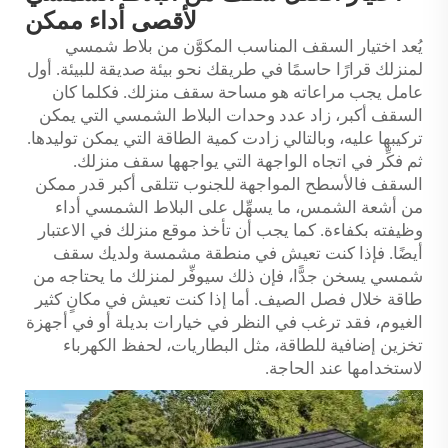
لأقصى أداء ممكن
يُعد اختيار السقف المناسب المكوَّن من بلاط شمسي
لمنزلك قرارًا حاسمًا في طريقك نحو بيئة صديقة للبيئة. أول
عامل يجب مراعاته هو مساحة سقف منزلك. فكلما كان
السقف أكبر، زاد عدد وحدات البلاط الشمسي التي يمكن
تركيبها عليه، وبالتالي زادت كمية الطاقة التي يمكن توليدها.
ثم فكِّر في اتجاه الواجهة التي يواجهها سقف منزلك.
السقف
فالأسطح المواجهة للجنوب تتلقى أكبر قدر ممكن
من أشعة الشمس، ما يسهِّل على البلاط الشمسي أداء
وظيفته بكفاءة. كما يجب أن تأخذ موقع منزلك في الاعتبار
أيضًا. فإذا كنت تعيش في منطقة مشمسة ولديك سقف
شمسي يسخن جدًّا، فإن ذلك سيوفِّر لمنزلك ما يحتاجه من
طاقة خلال فصل الصيف. أما إذا كنت تعيش في مكانٍ كثير
الغيوم، فقد ترغب في النظر في خيارات بديلة أو في أجهزة
تخزين إضافية للطاقة، مثل البطاريات، لحفظ الكهرباء
لاستخدامها عند الحاجة.