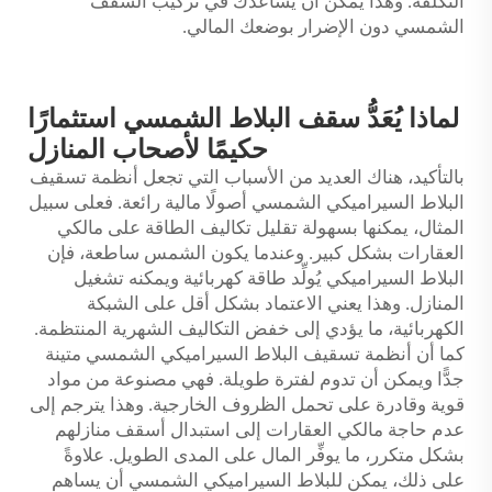
التكلفة. وهذا يمكن أن يساعدك في تركيب السقف
الشمسي دون الإضرار بوضعك المالي.
لماذا يُعَدُّ سقف البلاط الشمسي استثمارًا
حكيمًا لأصحاب المنازل
بالتأكيد، هناك العديد من الأسباب التي تجعل أنظمة تسقيف
البلاط السيراميكي الشمسي أصولًا مالية رائعة. فعلى سبيل
المثال، يمكنها بسهولة تقليل تكاليف الطاقة على مالكي
العقارات بشكل كبير. وعندما يكون الشمس ساطعة، فإن
البلاط السيراميكي يُولِّد طاقة كهربائية ويمكنه تشغيل
المنازل. وهذا يعني الاعتماد بشكل أقل على الشبكة
الكهربائية، ما يؤدي إلى خفض التكاليف الشهرية المنتظمة.
كما أن أنظمة تسقيف البلاط السيراميكي الشمسي متينة
جدًّا ويمكن أن تدوم لفترة طويلة. فهي مصنوعة من مواد
قوية وقادرة على تحمل الظروف الخارجية. وهذا يترجم إلى
عدم حاجة مالكي العقارات إلى استبدال أسقف منازلهم
بشكل متكرر، ما يوفِّر المال على المدى الطويل. علاوةً
على ذلك، يمكن للبلاط السيراميكي الشمسي أن يساهم