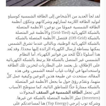
لقد لجأ العديد من الأشخاص إلى الطاقة الشمسية كوسيلةٍ
لتوليد الطاقة اللازمة لمنازلهم وشركاتهم. وتتكوّن أنظمة
الطاقة الشمسية عمومًا من نوعين: الأنظمة المتصلة
بالشبكة الكهربائية (Grid-Tied) والأنظمة غير المتصلة
بالشبكة (Off-Grid). فتتصل الأنظمة المتصلة بالشبكة
بالشبكة الكهربائية الوطنية، وبالتالي عندما تشرق الشمس
يمكنها ببساطة إرسال الكهرباء الزائدة إليها مجددًا. وقد يُعد
هذا أسلوبًا ذكيًّا للحد من فواتير الكهرباء. أما النظام
الشمسي غير المتصل بالشبكة فلا يرتبط بالشبكة الكهربائية
على الإطلاق، بل يعتمد على البطاريات لتخزين تلك الطاقة
واستخدامها في أوقات غياب أشعة الشمس. وفي هذه
المقالة، سنتحدث عن طبيعة هذين النوعين وكيفية عمل كلٍّ
منهما، ونقدّم رؤىً حول ما يجعل الأنظمة غير المتصلة
بالشبكة ممتازةً جدًّا للمناطق النائية، كما سنوضّح الأسباب
التي تجعل
الطاقة الشمسية في السقف
المحولات
(Inverters) تميّز الأنظمة المتصلة بالشبكة عن غيرها.
وشركة توب إنرجي (Top Energy) هنا لمساعدتكم على