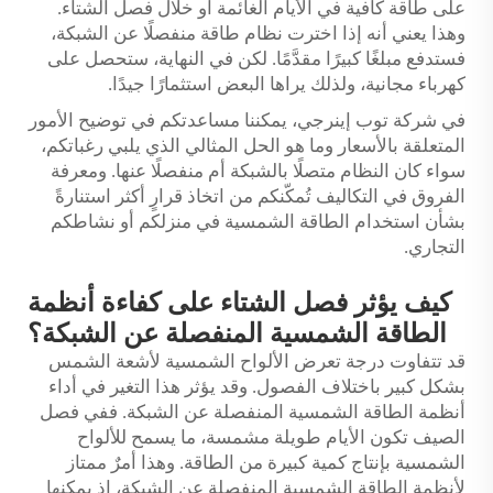
على طاقة كافية في الأيام الغائمة أو خلال فصل الشتاء.
وهذا يعني أنه إذا اخترت نظام طاقة منفصلًا عن الشبكة،
فستدفع مبلغًا كبيرًا مقدَّمًا. لكن في النهاية، ستحصل على
كهرباء مجانية، ولذلك يراها البعض استثمارًا جيدًا.
في شركة توب إينرجي، يمكننا مساعدتكم في توضيح الأمور
المتعلقة بالأسعار وما هو الحل المثالي الذي يلبي رغباتكم،
سواء كان النظام متصلًا بالشبكة أم منفصلًا عنها. ومعرفة
الفروق في التكاليف تُمكّنكم من اتخاذ قرارٍ أكثر استنارةً
بشأن استخدام الطاقة الشمسية في منزلكم أو نشاطكم
التجاري.
كيف يؤثر فصل الشتاء على كفاءة أنظمة
الطاقة الشمسية المنفصلة عن الشبكة؟
قد تتفاوت درجة تعرض الألواح الشمسية لأشعة الشمس
بشكل كبير باختلاف الفصول. وقد يؤثر هذا التغير في أداء
أنظمة الطاقة الشمسية المنفصلة عن الشبكة. ففي فصل
الصيف تكون الأيام طويلة مشمسة، ما يسمح للألواح
الشمسية بإنتاج كمية كبيرة من الطاقة. وهذا أمرٌ ممتاز
لأنظمة الطاقة الشمسية المنفصلة عن الشبكة، إذ يمكنها