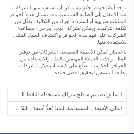
توجد أيضًا حوافز حكومية يمكن أن تستفيد منها الشركات
عند الانتقال إلى الطاقة الشمسية. وقد تشمل هذه الحوافز
ائتمانات ضريبية أو استرداد أجزاء من التكاليف يقلّل من
تكلفة التركيب. ويمكن لشركة «توب إينرجي» مساعدة
الشركات على فهم هذه الحوافز واكتشاف السبل المثلى
للاستفادة منها.
باختصار، تُمكّن الأنظمة الشمسية الشركات من توفير
المال، وجذب العملاء المهتمين بالبيئة، والاستفادة من
الحوافز الحكومية. اطّلع على كيفية استغلال الشركات
لطاقة الشمس لتحقيق أقصى فائدة.
السابق:
تصميم سطح منزلك باستخدام البلاط الشمسي: الجمع بين الجمال والوظيفية
التالي:
الأسقف المستدامة: لماذا تُعَدُّ أسقف البلاط الشمسي أفضل استثمارٍ