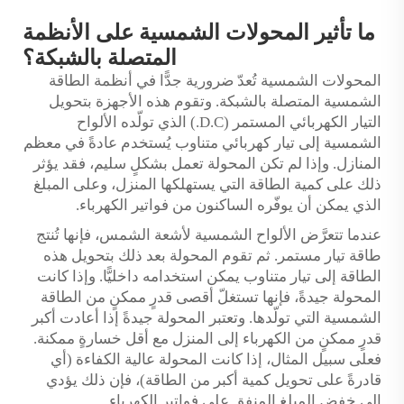
ما تأثير المحولات الشمسية على الأنظمة
المتصلة بالشبكة؟
المحولات الشمسية تُعدّ ضرورية جدًّا في أنظمة الطاقة
الشمسية المتصلة بالشبكة. وتقوم هذه الأجهزة بتحويل
التيار الكهربائي المستمر (D.C.) الذي تولّده الألواح
الشمسية إلى تيار كهربائي متناوب يُستخدم عادةً في معظم
المنازل. وإذا لم تكن المحولة تعمل بشكلٍ سليم، فقد يؤثر
ذلك على كمية الطاقة التي يستهلكها المنزل، وعلى المبلغ
الذي يمكن أن يوفّره الساكنون من فواتير الكهرباء.
عندما تتعرَّض الألواح الشمسية لأشعة الشمس، فإنها تُنتج
طاقة تيار مستمر. ثم تقوم المحولة بعد ذلك بتحويل هذه
الطاقة إلى تيار متناوب يمكن استخدامه داخليًّا. وإذا كانت
المحولة جيدةً، فإنها تستغلّ أقصى قدرٍ ممكنٍ من الطاقة
الشمسية التي تولّدها. وتعتبر المحولة جيدةً إذا أعادت أكبر
قدرٍ ممكنٍ من الكهرباء إلى المنزل مع أقل خسارةٍ ممكنة.
فعلى سبيل المثال، إذا كانت المحولة عالية الكفاءة (أي
قادرةً على تحويل كمية أكبر من الطاقة)، فإن ذلك يؤدي
إلى خفض المبلغ المنفق على فواتير الكهرباء.