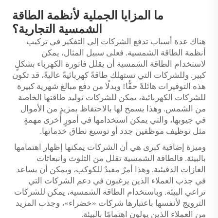
ما المزايا الجملية لأنظمة الطاقة
الشمسية التجارية؟
هناك عدة أسباب تدفع الشركات إلى التفكير في تركيب
أنظمة الطاقة الشمسية. فعلى سبيل المثال، يمكن
لاستخدام الطاقة الشمسية أن يقلل فاتورة الكهرباء بشكلٍ
كبير. وللشركات التي تستهلك طاقةً كهربائيةً عاليةً، قد تكون
هذه التوفيرات هائلةً حقًّا! وبدلًا من دفع مبالغ شهرية كبيرة
للشركات الكهربائية، يمكن للشركات توليد طاقتها الخاصة
من الشمس. وهذا يسمح لها بالاحتفاظ بمزيدٍ من الأموال
في جيوبها، والتي يمكن استخدامها في أمورٍ أخرى مهمةٍ
مثل توظيف موظفين جدد أو توسيع نطاق خدماتها.
وميزة إضافية كبرى هي أن الشركات يمكنها إظهار اهتمامها
بالبيئة. فالطاقة الشمسية تقلل من التلوث وانبعاثات
الغازات الدفيئية. وهذا أمرٌ مفيدٌ للكوكب، ويمكن أن يساعد
في جذب العملاء الذين يرغبون في دعم الشركات التي
تراعي البيئة. وباستخدام الطاقة الشمسية، يمكن للشركات
الترويج لأنفسها باعتبارها شركات «خضراء»، وجذب المزيد
من العملاء الذين يولون اهتمامًا بالبيئة.