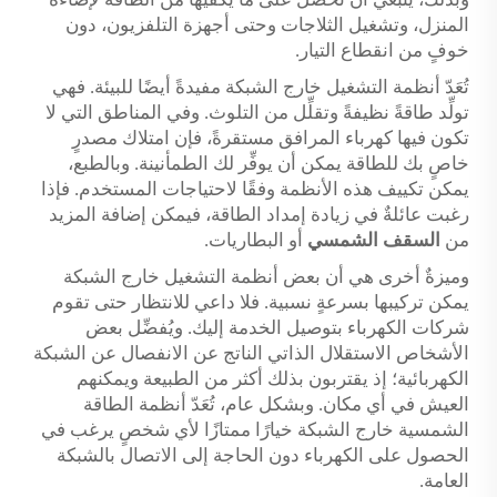
المنزل، وتشغيل الثلاجات وحتى أجهزة التلفزيون، دون
خوفٍ من انقطاع التيار.
تُعَدّ أنظمة التشغيل خارج الشبكة مفيدةً أيضًا للبيئة. فهي
تولِّد طاقةً نظيفةً وتقلِّل من التلوث. وفي المناطق التي لا
تكون فيها كهرباء المرافق مستقرةً، فإن امتلاك مصدرٍ
خاصٍ بك للطاقة يمكن أن يوفِّر لك الطمأنينة. وبالطبع،
يمكن تكييف هذه الأنظمة وفقًا لاحتياجات المستخدم. فإذا
رغبت عائلةٌ في زيادة إمداد الطاقة، فيمكن إضافة المزيد
من
السقف الشمسي
أو البطاريات.
وميزةٌ أخرى هي أن بعض أنظمة التشغيل خارج الشبكة
يمكن تركيبها بسرعةٍ نسبية. فلا داعي للانتظار حتى تقوم
شركات الكهرباء بتوصيل الخدمة إليك. ويُفضِّل بعض
الأشخاص الاستقلال الذاتي الناتج عن الانفصال عن الشبكة
الكهربائية؛ إذ يقتربون بذلك أكثر من الطبيعة ويمكنهم
العيش في أي مكان. وبشكل عام، تُعَدّ أنظمة الطاقة
الشمسية خارج الشبكة خيارًا ممتازًا لأي شخصٍ يرغب في
الحصول على الكهرباء دون الحاجة إلى الاتصال بالشبكة
العامة.