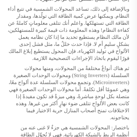
وبالإضافة إلى ذلك، تساعد المحولات الشمسية في تتبع أداء
النظام. ويمكنها عرض كمية الطاقة التي تولّدها، ومقدار
الطاقة التي تستهلكها. واعلم أنك تتلقى معلوماتٍ كاملةً عن
كفاءة النظام! وهذه المعلومة ذات قيمة كبيرة للمستهلكين،
لأن مالك النظام يستطيع تحديد ما إذا كان نظامه يعمل
بشكلٍ سليمٍ أم لا. فإذا حدث خللٌ ما، مثل فشل إحدى
الألواح في توليد الكهرباء، فإن المحول يستطيع إبلاغ المالك
فورًا ليقوم باتخاذ الإجراءات التصحيحية اللازمة.
ثم هناك أنواعٌ مختلفةٌ من المحولات، ومنها محولات
السلسلة (String Inverters) ومحولات الوحدات الصغيرة
(Microinverters). وتجمع محولات السلسلة عدة ألواح معًا،
وهي عمومًا أقل تكلفةً. أما محولات الوحدات الصغيرة فهي
متصلة بكل لوحةٍ مباشرةً، وهي ميزةٌ قد تكون مفيدةً إذا
كانت بعض الألواح تتلقى ضوء نهارٍ أكثر من غيرها. وهذه
الاختلافات تمنح أصحاب المنازل حرية الاختيار فيما
يحتاجونه.
باختصار: المحولات الشمسية هي جزءٌ لا غنى عنه من
أنظمة الربط بالشبكة الكهربائية. فهي لا تُحوِّل الطاقة