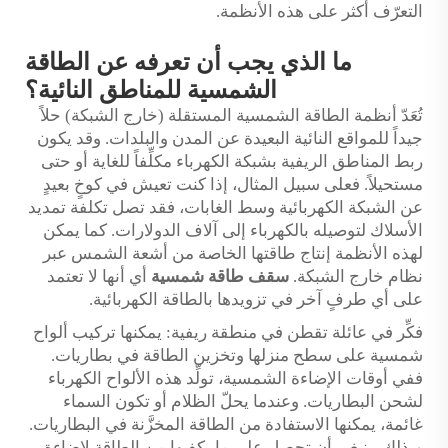
التعرّف أكثر على هذه الأنظمة.
ما الذي يجب أن تعرفه عن الطاقة
الشمسية للمناطق النائية؟
تُعَدّ أنظمة الطاقة الشمسية المستقلة (خارج الشبكة) حلاً
جيداً للمواقع النائية البعيدة عن المدن والبلدات. وقد يكون
ربط المناطق الريفية بشبكة الكهرباء مكلِّفاً للغاية أو حتى
مستحيلاً. فعلى سبيل المثال، إذا كنت تعيش في كوخٍ بعيدٍ
عن الشبكة الكهربائية وسط الغابات، فقد تصل تكلفة تمديد
الأسلاك لتوصيله بالكهرباء إلى آلاف الدولارات. كما يمكن
لهذه الأنظمة إنتاج طاقتها الخاصة من أشعة الشمس عبر
نظام خارج الشبكة.
سقف طاقة شمسية
أي أنها لا تعتمد
على أي طرفٍ آخر في تزويدها بالطاقة الكهربائية.
فكِّر في عائلة تقطن في منطقة ريفية: يمكنها تركيب ألواح
شمسية على سطح منزلها وتخزين الطاقة في بطاريات.
ففي أوقات الإضاءة الشمسية، تولِّد هذه الألواح الكهرباء
لشحن البطاريات. وعندما يحلّ الظلام أو تكون السماء
غائمة، يمكنها الاستفادة من الطاقة المخزَّنة في البطاريات.
وبذلك، ينبغي أن تحصل على ما يكفيها من الطاقة لإضاءة