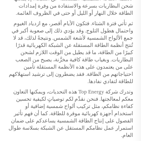
شحن البطاريات بسرعة والاستفادة من وفرة إمدادات
الطاقة خلال النهار أو الليل أو حتى في الظروف الغائمة.
ثم تأتي فترة الشتاء. فتكون الأيام أقصر، مع ازدياد الغيوم
واحتمال هطول الثلوج. وقد يؤدي ذلك إلى صعوبة أكبر في
جمع الألواح الشمسية لأشعة الشمس. ونتيجةً لذلك، قد لا
تُنتج أنظمة الطاقة المستقلة عن الشبكة الكهربائية قدرًا
كبيرًا من الطاقة، ما قد يطيل من الوقت اللازم لشحن
البطاريات. وبغياب طاقة كافية مخزَّنة، يصبح من الصعب
على من يعتمدون على هذه الأنظمة المستقلة تأمين
احتياجاتهم من الطاقة. فقد يضطرون إلى ترشيد استهلاكهم
للطاقة لتفادي نفادها.
وتدرك شركة Top Energy هذه التحديات، ويمكنها التعاون
معكم لمعالجتها. فنحن نقدِّم لكم توصياتٍ لكيفية تحسين
كفاءة نظامكم، مثل تركيب ألواح شمسية إضافية أو
استخدام أجهزة كهربائية موفرة للطاقة. كما أن فهم تأثير
الفصول على إنتاج الطاقة الشمسية يساعدكم على ضمان
استمرار عمل نظامكم المستقل عن الشبكة بسلاسة طوال
العام.