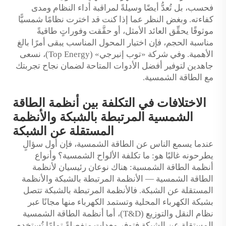
فحسب، بل تُعدُّ أيضًا وسيلةً لمراقبة أداء النظام ومدى
كفاءته. وبغض النظر عما إذا كنت قد اخترت نظامًا شمسيًّا
موثوقًا يحقِّق العائد الأمثل، أو حقَّقت وفوراتٍ طاقيةً
مناسبة الحجم، فإن اختيار المحول المناسب يبقى أمرًا بالغ
الأهمية. وفي شركة «توب إنيرجي» (Top Energy)، نسعى
جاهدين لتوفير أفضل الأدوات المتاحة لضمان نجاح تجربتك
مع الطاقة الشمسية.
الاختلافات في التكلفة بين أنظمة الطاقة
الشمسية المرتبطة بالشبكة والأنظمة
المستقلة عن الشبكة
عندما يسمع الناس عن الطاقة الشمسية، فإن أول سؤالٍ
يطرحونه غالبًا هو: ما تكلفة الألواح الشمسية؟ وأنواع
أنظمة الطاقة الشمسية: هناك نوعان رئيسيان لأنظمة
الطاقة الشمسية — الأنظمة المرتبطة بالشبكة والأنظمة
المستقلة عن الشبكة. فالأنظمة المرتبطة بالشبكة تتصل
بشبكة الكهرباء المحلية وتستمد الكهرباء منها مجانًا عبر
نظام النقل والتوزيع (T&D)، أما أنظمة الطاقة الشمسية
المستقلة عن الشبكة فتوفر معداتٍ منفصلةً تمامًا تُستخدم