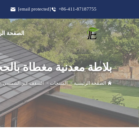
[email protected]
+86-411-87187755
الصفحة الر
بلاطة معدنية مغطاة بالحج
الصفحة الرئيسية
>
المنتجات
>
السقف غير الشمسي
>