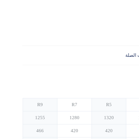
 الصلة
R9
R7
R5
1255
1280
1320
466
420
420