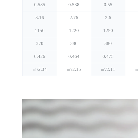
0.585
0.538
0.55
3.16
2.76
2.6
1150
1220
1250
370
380
380
0.426
0.464
0.475
2.34/㎡
2.15/㎡
2.11/㎡