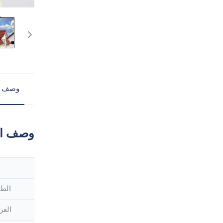
وصف ا
وصف ال
الطو
العر