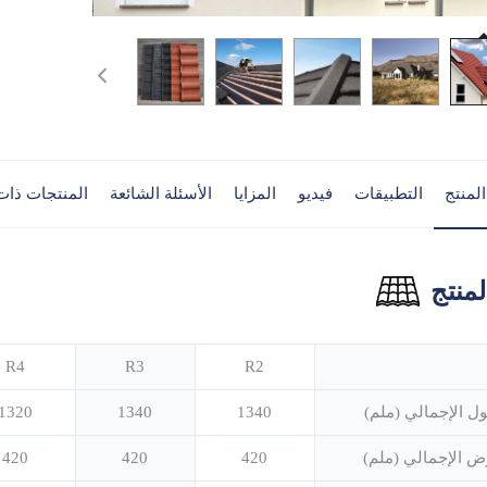
لمنتج
التطبيقات
فيديو
المزايا
الأسئلة الشائعة
المنتجات ذات
منتج
R4
R3
R2
ل الإجمالي (ملم)
1340
1340
1320
ض الإجمالي (ملم)
420
420
420