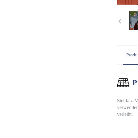
Produ
P
Stehfalz-M
verwenden 
verleiht.