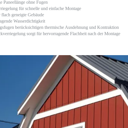
ge Paneellänge ohne Fugen
rriegelung für schnelle und einfache Montage
ür flach geneigte Gebäude
agende Wasserdichtigkeit
gsfugen berücksichtigen thermische Ausdehnung und Kontraktion
ckverriegelung sorgt für hervorragende Flachheit nach der Montage