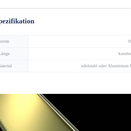
pezifikation
breite
3
Länge
kunden
aterial
edelstahl oder Aluminiu