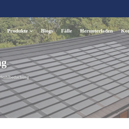
Produkte
Blogs
Fälle
Herunterladen
Kon
ng
-Stahlbedachung