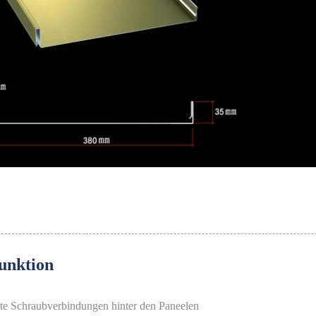
unktion
te Schraubverbindungen hinter den Paneelen