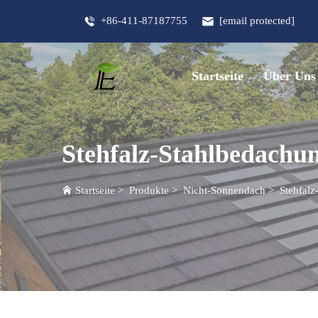
+86-411-87187755
[email protected]
Startseite
Über Uns
Stehfalz-Stahlbedachu
Startseite
>
Produkte
>
Nicht-Sonnendach
>
Stehfalz