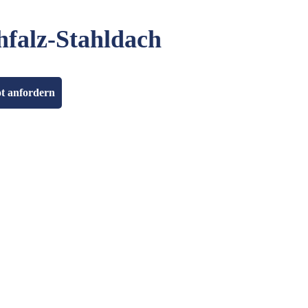
hfalz-Stahldach
t anfordern