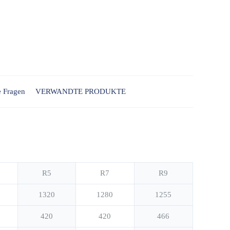
e Fragen
VERWANDTE PRODUKTE
R5
R7
R9
1320
1280
1255
420
420
466