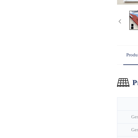
Produ
P
Ge
Ges