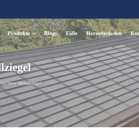
Produkte
Blogs
Fälle
Herunterladen
Kon
lziegel
chichtete Metallziegel