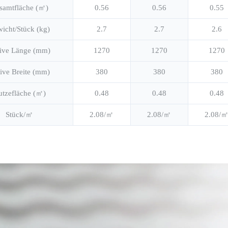
samtfläche (㎡)
0.56
0.56
0.55
icht/Stück (kg)
2.7
2.7
2.6
ive Länge (mm)
1270
1270
1270
ive Breite (mm)
380
380
380
tzefläche (㎡)
0.48
0.48
0.48
Stück/㎡
2.08/㎡
2.08/㎡
2.08/