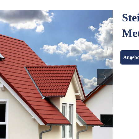
Ste
Met
Angebo