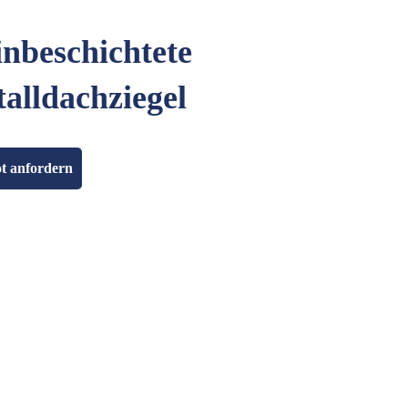
inbeschichtete
alldachziegel
t anfordern