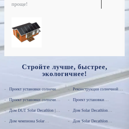
проще!
Стройте лучше, быстрее,
экологичнее!
Проект установки солнечной
Реконструкция солнечной
черепицы на крыше мини-
черепичной крыши виллы в
Проект установки солнечной
Проект установки
дома для отдыха Far View
Даляне
черепицы для виллы в
металлической черепицы
Дом DUT Solar Decathlon |
Дом Solar Decathlon
провинции Фуцзянь
Cayman с каменным
2022
Университета Тяньцзинь |
покрытием
Дом чемпиона Solar
Дом Solar Decathlon
2010
Decathlon Университета
Университета Цинхуа | 2022