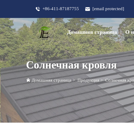
+86-411-87187755
[email protected]
Домашняя страница
О н
Солнечная кровля
Домашняя страница
>
Продукция
>
Солнечная кро