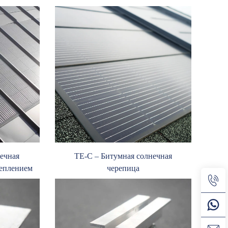
нечная
TE-C – Битумная солнечная
реплением
черепица