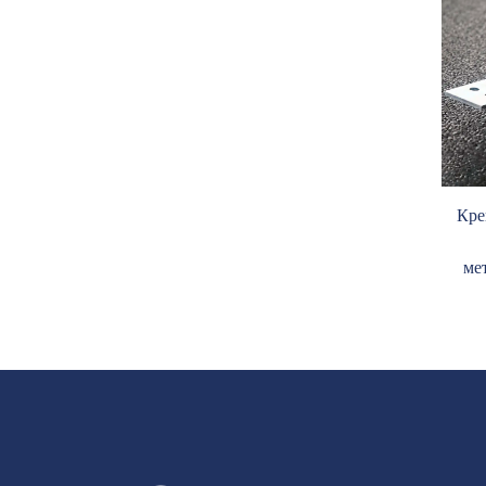
Кре
ме