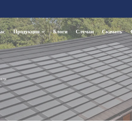
ас
Продукция
Блоги
Случаи
Скачать
вля