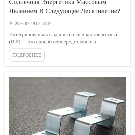
Солнечная Энергетика Массовым
Явлением В Следующее Десятилетие?
2026-07-19 05:46:37
Интегрированная в здания солнечная энергетика
(BIS) — это способ непосредственного
использования солнечной энергии в зданиях.
ПОДРОБНЕЕ
Вместо установки солнечных панелей на крышах
этот метод предполагает интеграцию солнечных
материалов непосредственно в конструкцию здания.
В течение следующих десяти лет ожидается, что BIS
станет ещё более...