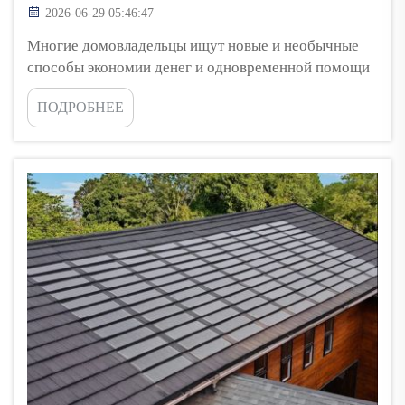
2026-06-29 05:46:47
Многие домовладельцы ищут новые и необычные
способы экономии денег и одновременной помощи
окружающей среде. Одним из самых интересных
ПОДРОБНЕЕ
вариантов являются солнечные черепицы. Это
специальные черепицы, способные улавливать
солнечный свет и преобразовывать его в энергию.
Компания Top Energy гордится тем, что
поддерживает дом...