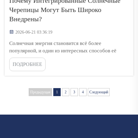
Почему Интегрированные Солнечные
Черепицы Могут Быть Широко
Внедрены?
2026-06-21 03:36:19
Солнечная энергия становится всё более
популярной, и один из интересных способов её
использования — интегрированные солнечные
ПОДРОБНЕЕ
черепицы. Эти черепицы выглядят так же, как
обычные кровельные черепицы, но отличаются тем,
что собирают солнечный свет и преобразуют его в
электричество. Это отличный вариант для
Предыдущая
1
2
3
4
Следующий
домовладельцев, которые хотят ...