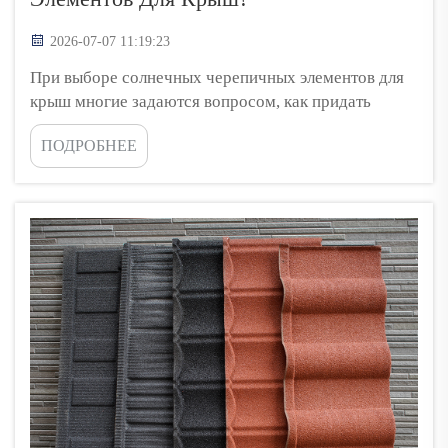
2026-07-07 11:19:23
При выборе солнечных черепичных элементов для
крыш многие задаются вопросом, как придать
своему дому эстетичный вид, одновременно
ПОДРОБНЕЕ
обеспечив энергоэффективность. В Top Energy мы
считаем, что солнечные черепичные элементы
могут быть одновременно практичными и
привлекательными. Они не только выполняют
функции обычной...