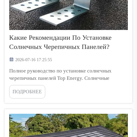
Какие Рекомендации По Установке
Солнечных Черепичных Панелей?
2026-07-16 17:25:55
Полное руководство по установке солнечных
черепичных панелей Top Energy. Солнечные
черепичные панели Top Energy — это
ПОДРОБНЕЕ
инновационное решение для кровли, объединяющее
функции традиционной черепицы и генерации
солнечной энергии. Они позволяют домовладельцам
производить возобновляемую э...