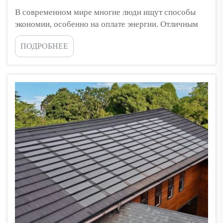
В современном мире многие люди ищут способы
экономии, особенно на оплате энергии. Отличным
решением является установка солнечных панелей на
ПОДРОБНЕЕ
дома с черепичной крышей. Это разумное
обновление для многих семей, особенно сейчас,
когда цены на энергию так...