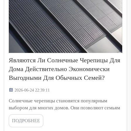
Являются Ли Солнечные Черепицы Для
Дома Действительно Экономически
Выгодными Для Обычных Семей?
2026-06-24 22:39:11
Солнечные черепицы становятся популярным
выбором для многих домов. Они позволяют семьям
использовать солнечный свет для выработки
ПОДРОБНЕЕ
электроэнергии, что со временем может помочь
сэкономить деньги. Однако многие люди по-