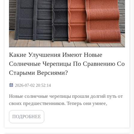
Какие Улучшения Имеют Новые
Солнечные Черепицы По Сравнению Со
Старыми Версиями?
2026-07-02 20:52:14
Новые солнечные черепицы прошли долгий путь от
своих предшественников. Теперь они умнее,
выглядят лучше и эффективнее. В Top Energy мы
ПОДРОБНЕЕ
стремимся предоставить клиентам лучшие
солнечные технологии. Это означает, что мы хотим
объяснить, как работают эти новые черепицы, и