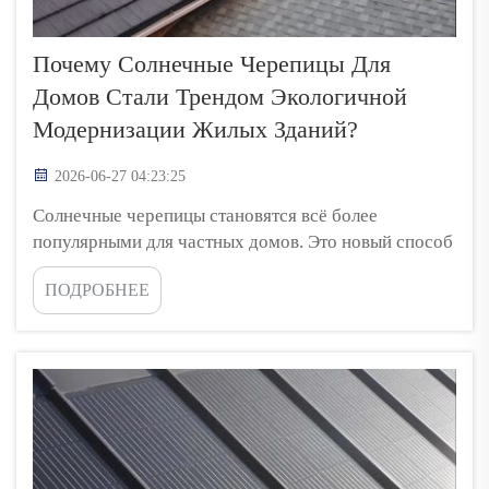
Почему Солнечные Черепицы Для
Домов Стали Трендом Экологичной
Модернизации Жилых Зданий?
2026-06-27 04:23:25
Солнечные черепицы становятся всё более
популярными для частных домов. Это новый способ
использования солнечного света для выработки
ПОДРОБНЕЕ
энергии для дома. Вместо массивных солнечных
панелей, устанавливаемых на крыше, солнечные
черепицы выполнены так, чтобы выглядеть как
обычная кровельная черепица. Это означает, что
они гармонично вписываются в облик здания,
сохраняя эстетичный внешний вид дома и
одновременно способствуя защите окружающей
среды...