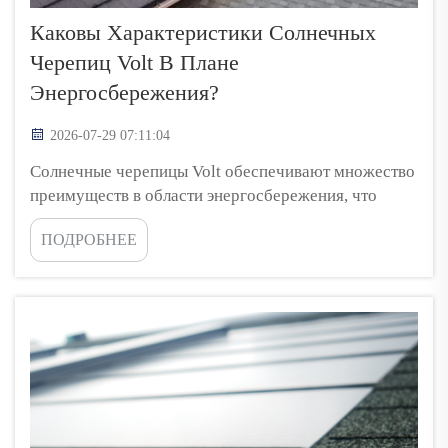
Каковы Характеристики Солнечных
Черепиц Volt В Плане
Энергосбережения?
2026-07-29 07:11:04
Солнечные черепицы Volt обеспечивают множество
преимуществ в области энергосбережения, что
существенно влияет на жизнь домовладельцев. Во-
ПОДРОБНЕЕ
первых, они улавливают солнечный свет и
преобразуют его в электричество, которое можно
использовать для питания дома. В солнечные дни вы
можете значительно меньше зависеть от
электроэнергии...