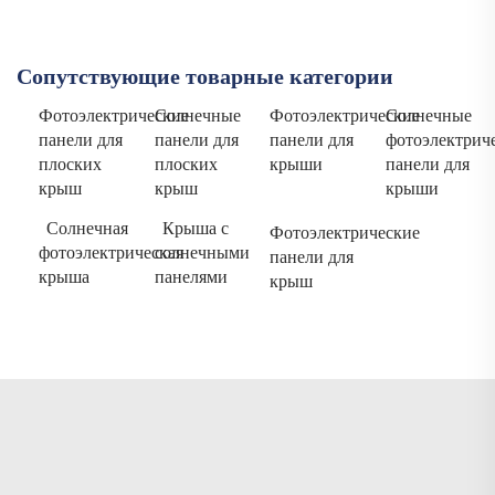
Сопутствующие товарные категории
Фотоэлектрические
Солнечные
Фотоэлектрические
Солнечные
панели для
панели для
панели для
фотоэлектрич
плоских
плоских
крыши
панели для
крыш
крыш
крыши
Солнечная
Крыша с
Фотоэлектрические
фотоэлектрическая
солнечными
панели для
крыша
панелями
крыш