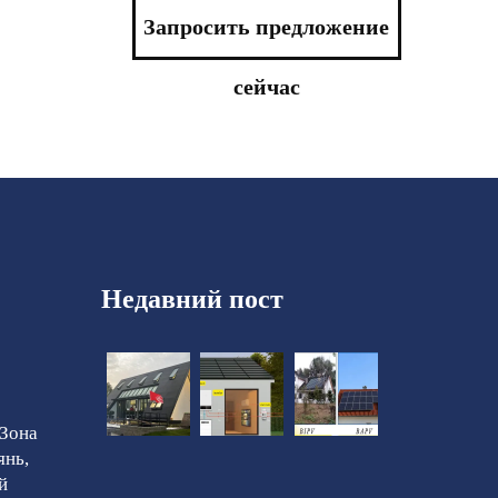
Запросить предложение
сейчас
Недавний пост
 Зона
янь,
й