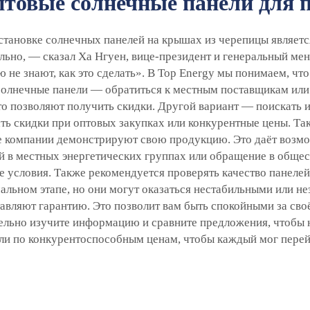
оптовые солнечные панели для 
становке солнечных панелей на крышах из черепицы являетс
льно, — сказал Ха Нгуен, вице-президент и генеральный ме
ю не знают, как это сделать». В Top Energy мы понимаем, чт
солнечные панели — обратиться к местным поставщикам или 
то позволяют получить скидки. Другой вариант — поискать
ть скидки при оптовых закупках или конкурентные цены. Та
е компании демонстрируют свою продукцию. Это даёт возмо
ий в местных энергетических группах или обращение в обще
условия. Также рекомендуется проверять качество панелей 
альном этапе, но они могут оказаться нестабильными или н
авляют гарантию. Это позволит вам быть спокойными за сво
тельно изучите информацию и сравните предложения, чтобы 
и по конкурентоспособным ценам, чтобы каждый мог перейт