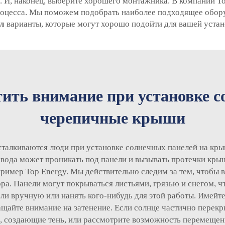
 И, наконец, выберите хорошего монтажника. В компании To
 процесса. Мы поможем подобрать наиболее подходящее обор
ил
варианты, которые могут хорошо подойти для вашей устан
тить внимание при установке 
черепичные крыши
сталкиваются люди при установке солнечных панелей на кр
вода может проникать под панели и вызывать протечки крыши
ример Top Energy. Мы действительно следим за тем, чтобы в
а. Панели могут покрываться листьями, грязью и снегом, ч
и вручную или нанять кого-нибудь для этой работы. Имейте
айте внимание на затенение. Если солнце частично перекр
, создающие тень, или рассмотрите возможность перемещени