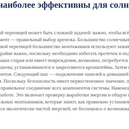
наиболее эффективны для солн
й черепицей может быть сложной задачей: важно, чтобы всё
мент — правильный выбор крепежа. Большинство солнечных
овой черепицей большинство монтажников используют зажим
 крайне важно, поскольку необходимо избегать протечек и 
рыша старая или имеет повреждения, возможно, потребуется
ршены, устанавливаются и закрепляются кронштейны. Затем 
винтов. Следующий шаг — подключение панелей к домашней 
м. Поскольку безопасность имеет первостепенное значение,
равильное соединение всех компонентов системы. Наконец
 работе. Это включает проверку выработки энергии и общую 
ьных монтажников, которые знают, как правильно устанавл
ся экологически чистой энергией, не беспокоясь о возможн